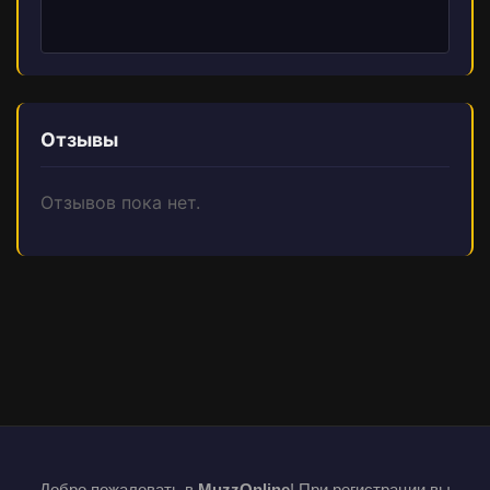
Отзывы
Отзывов пока нет.
Добро пожаловать в
MuzzOnline
! При регистрации вы